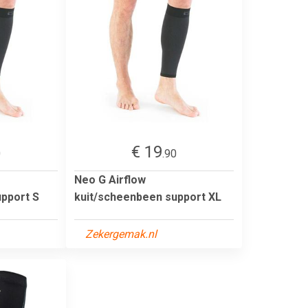
€ 19
0
.90
Neo G Airflow
pport S
kuit/scheenbeen support XL
Zekergemak.nl