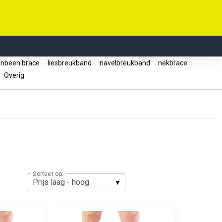
enbeen brace
liesbreukband
navelbreukband
nekbrace
Overig
Sorteer op: