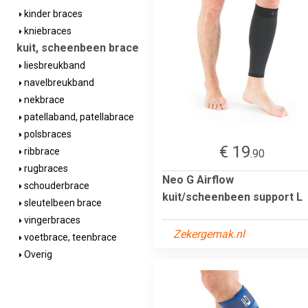
kinder braces
kniebraces
kuit, scheenbeen brace
liesbreukband
navelbreukband
nekbrace
patellaband, patellabrace
polsbraces
€ 19
ribbrace
.90
rugbraces
Neo G Airflow
schouderbrace
kuit/scheenbeen support L
sleutelbeen brace
vingerbraces
Zekergemak.nl
voetbrace, teenbrace
Overig