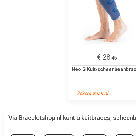
€ 28
.45
Neo G Kuit/scheenbeenbra
Zekergemak.nl
Via Braceletshop.nl kunt u kuitbraces, schee