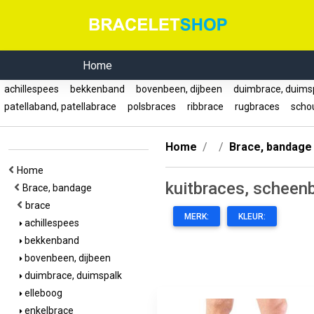
Home
achillespees
bekkenband
bovenbeen, dijbeen
duimbrace, duims
patellaband, patellabrace
polsbraces
ribbrace
rugbraces
scho
Home
Brace, bandage
Home
kuitbraces, scheen
Brace, bandage
brace
MERK:
KLEUR:
achillespees
bekkenband
bovenbeen, dijbeen
duimbrace, duimspalk
elleboog
enkelbrace