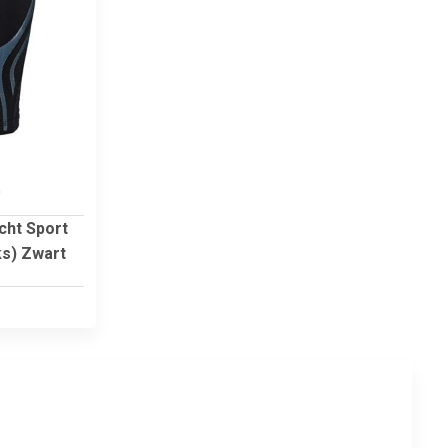
5
cht Sport
ks) Zwart