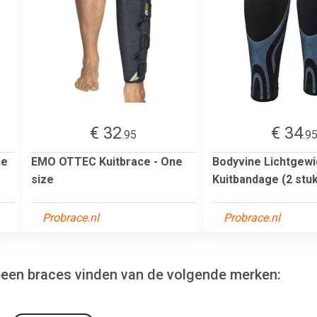
€ 32
€ 34
.95
.9
ce
EMO OTTEC Kuitbrace - One
Bodyvine Lichtgewi
size
Kuitbandage (2 stu
Probrace.nl
Probrace.nl
nbeen braces vinden van de volgende merken: