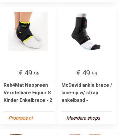
€ 49.
€ 49.
95
99
Reh4Mat Neopreen
McDavid ankle brace /
Verstelbare Figuur 8
lace-up w/ strap
Kinder Enkelbrace - 2
enkelband -
Probrace.nl
Meerdere shops