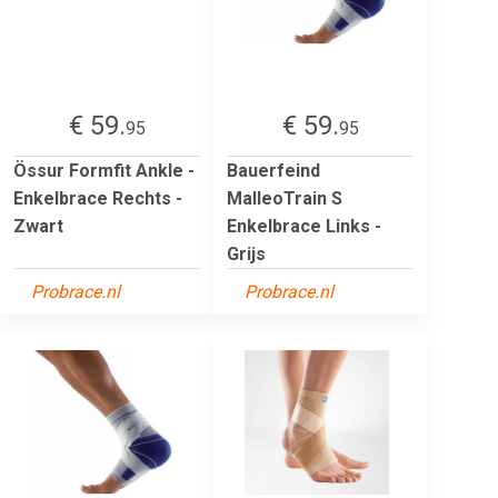
€ 59.
€ 59.
95
95
Össur Formfit Ankle -
Bauerfeind
Enkelbrace Rechts -
MalleoTrain S
Zwart
Enkelbrace Links -
Grijs
Probrace.nl
Probrace.nl