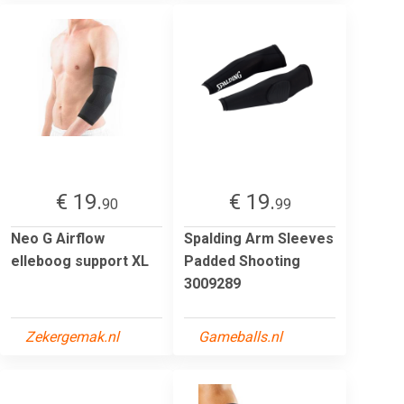
€ 19.
€ 19.
90
99
Neo G Airflow
Spalding Arm Sleeves
elleboog support XL
Padded Shooting
3009289
Zekergemak.nl
Gameballs.nl