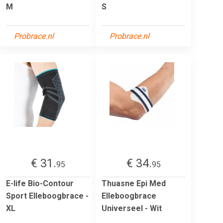
M
S
Probrace.nl
Probrace.nl
€ 31.
€ 34.
95
95
E-life Bio-Contour
Thuasne Epi Med
Sport Elleboogbrace -
Elleboogbrace
XL
Universeel - Wit