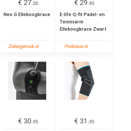
€ 27.
€ 29.
50
95
Neo G Elleboogbrace
E-life Q-fit Padel- en
Tennisarm
Elleboogbrace Zwart
Zekergemak.nl
Probrace.nl
€ 30.
€ 31.
95
95