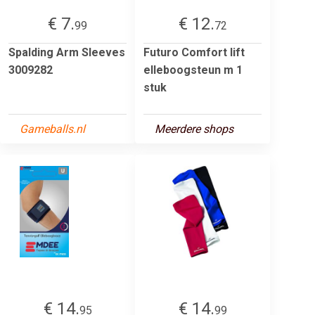
€ 7.
€ 12.
99
72
Spalding Arm Sleeves
Futuro Comfort lift
3009282
elleboogsteun m 1
stuk
Gameballs.nl
Meerdere shops
€ 14.
€ 14.
95
99