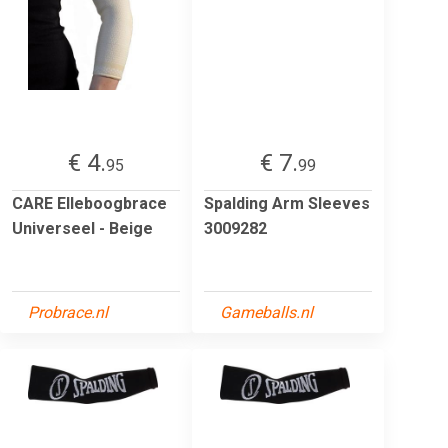
€ 4.
€ 7.
95
99
CARE Elleboogbrace
Spalding Arm Sleeves
Universeel - Beige
3009282
Probrace.nl
Gameballs.nl