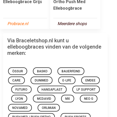
Elleboogbrace Grijs
Ortho Push Med
Elleboogbrace
Probrace.nl
Meerdere shops
Via Braceletshop.nl kunt u
elleboogbraces vinden van de volgende
merken:
ÖSSUR
BASKO
BAUERFEIND
CARE
DUNIMED
E-LIFE
EMDEE
FUTURO
HANSAPLAST
LP SUPPORT
LYON
MCDAVID
MX
NEO G
NOVAMED
ORLIMAN
PUSH MED / PUSH ORTHO
PUSH SPORTS